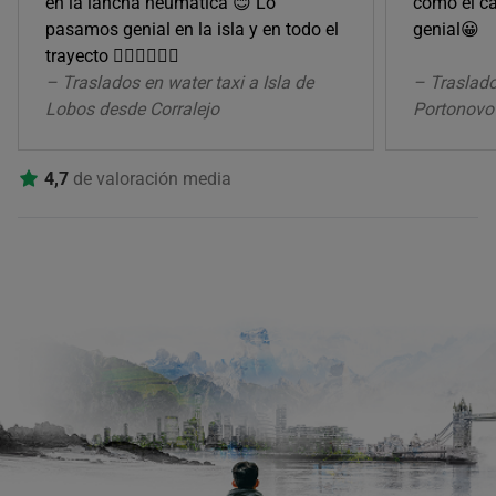
en la lancha neumática 😊 Lo
como el ca
pasamos genial en la isla y en todo el
genial😀
trayecto 👌🏽👌🏽👌🏽
– Traslados en water taxi a Isla de
– Traslado
Lobos desde Corralejo
Portonovo
4,7
de valoración media