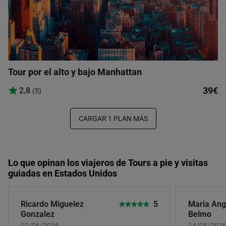
Tour por el alto y bajo Manhattan
39€
2,8
(5)
CARGAR 1 PLAN MÁS
Lo que opinan los viajeros de Tours a pie y visitas
guiadas en Estados Unidos
Ricardo Miguelez
5
Maria Ang
Gonzalez
Belmo
02/06/2026
14/05/202