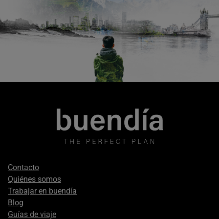
Footer
Contacto
secondary
Quiénes somos
Trabajar en buendía
Blog
Guías de viaje