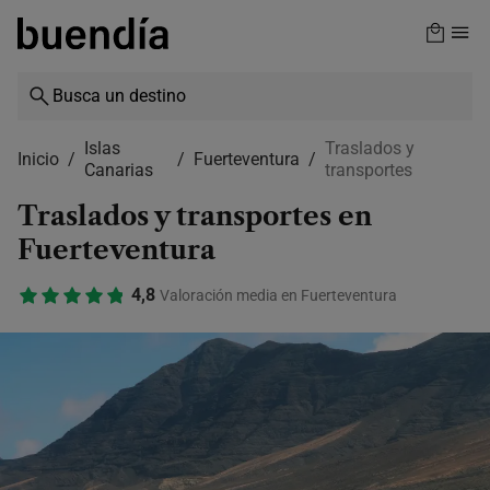
Skip
to
main
content
Islas
Traslados y
Inicio
Fuerteventura
Canarias
transportes
Traslados y transportes en
Fuerteventura
4,8
Valoración media en Fuerteventura