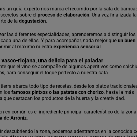
urs un guía experto nos marca el recorrido por la sala de barrica
 secretos sobre el
proceso de elaboración
. Una vez finalizada la
arte de la
degustación
.
r las diferentes especialidades, aprenderemos a distinguir lo
e cada una de ellas. Y para acompañar, nada mejor que
un buen
rimir al máximo nuestra
experiencia sensorial
.
vasco-riojana, una delicia para el paladar
ente que el vino se acompañe de algunos aperitivos como salchi
os
, para conseguir el toque perfecto a nuestra cata.
tierra abarca todo tipo de recetas, desde los platos tradicionales
n los
famosos pintxos o las patatas con chorizo
, hasta la más
la que destacan los productos de la huerta y la creatividad.
en en común es el ingrediente principal característico de la zona
ra de Arróniz
.
ir descubriendo la zona, podemos adentrarnos en la conocida 