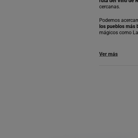
ruta del Vino de 
cercanas.
Podemos acercarn
los pueblos más 
mágicos como Laba
Ver más