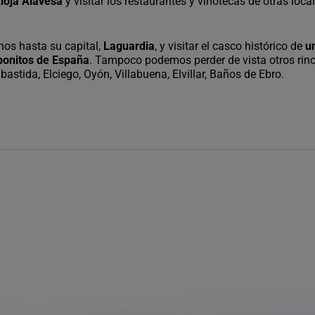
Rioja Alavesa
y visitar los restaurantes y vinotecas de otras loca
os hasta su capital,
Laguardia
, y visitar el casco histórico de
u
bonitos de España
. Tampoco podemos perder de vista otros rin
stida, Elciego, Oyón, Villabuena, Elvillar, Baños de Ebro.