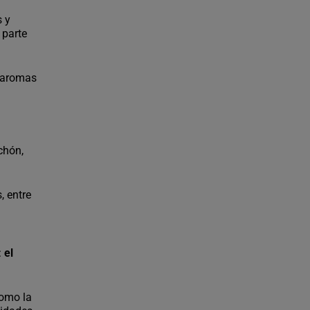
s y
 parte
s aromas
chón,
, entre
:
el
como la