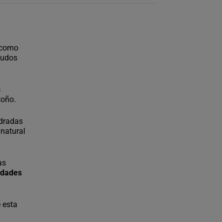
a como
cudos
s
toño.
edradas
 natural
as
idades
 esta