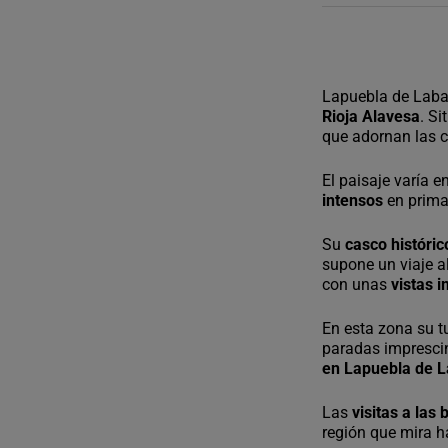
Lapuebla de Laba
Rioja Alavesa
. S
que adornan las 
El paisaje varía 
intensos
en prim
Su
casco históric
supone un viaje a
con unas
vistas 
En esta zona su t
paradas imprescin
en Lapuebla de 
Las
visitas a las
región que mira h