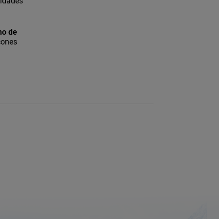
lidades
no de
cones