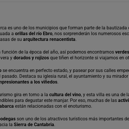
rca es uno de los municipios que forman parte de la bautizad
ituada a
orillas del río Ebro
, nos sorprenderán los numerosos es
casas de su
arquitectura renacentista
.
en función de la época del año, así podemos encontrarnos
verde
avera y
dorados y rojizos
que tiñen el horizonte si viajamos en o
o
se encuentra en perfecto estado, y pasear por sus calles emp
l pasado. Destaca su iglesia rural, el ayuntamiento y su mirador
impresionantes a los viñedos
.
urismo gira en torno a la
cultura del vino
, y esta villa es una de l
dibles para degustar este manjar. Por eso, muchas de las
activ
Labarca
están relacionadas con el enoturismo.
 bodegas
son uno de los atractivos turísticos más importantes de
acia la
Sierra de Cantabria
.