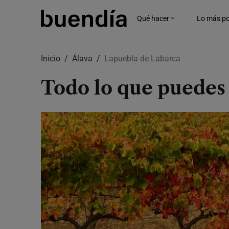
Qué hacer
Lo más po
Skip
to
Inicio
Álava
Lapuebla de Labarca
main
content
Todo lo que puedes