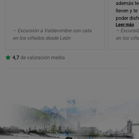
además ten
lleven y t
poder disf
Leer más
– Excursión a Valdevimbre con cata
– Excursió
en los viñedos desde León
en los viñ
4,7
de valoración media