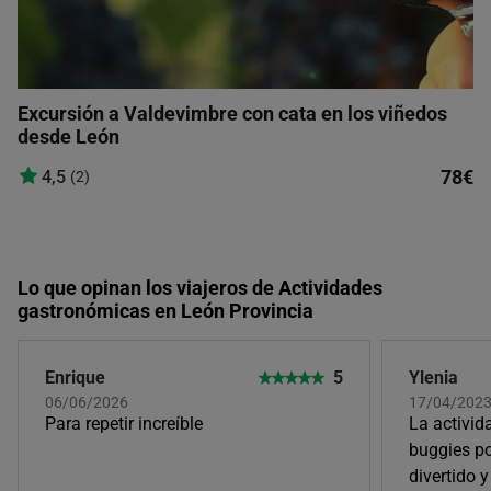
Excursión a Valdevimbre con cata en los viñedos
desde León
78€
4,5
(2)
Lo que opinan los viajeros de Actividades
gastronómicas en León Provincia
Enrique
5
Ylenia
06/06/2026
17/04/202
Para repetir increíble
La activida
buggies po
divertido 