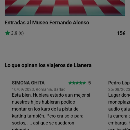
Entradas al Museo Fernando Alonso
15€
3,9
(8)
Lo que opinan los viajeros de Llanera
SIMONA GHITA
5
Pedro Ló
10/09/2023, Romania, Barlad
25/08/202
Esta bien, Hubiera estado aun mejor si
Lugar dond
nuestros hijos hubieran podido
monoplaza
montar en los kars de la pista de
audio guía
karting también. Pero era solo para
la carrera
socios, .... asi que se quedaron
embargo, 
mirando.
explicació