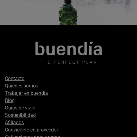
Footer
Contacto
secondary
Quiénes somos
Trabajar en buendía
Blog
Guías de viaje
Sostenibilidad
Afiliados
Conviértete en proveedor