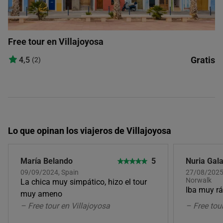
Free tour en Villajoyosa
Gratis
4,5
(2)
Lo que opinan los viajeros de Villajoyosa
María Belando
5
Nuria Gal
09/09/2024, Spain
27/08/2025,
Norwalk
La chica muy simpático, hizo el tour
Iba muy r
muy ameno
– Free tour en Villajoyosa
– Free tou