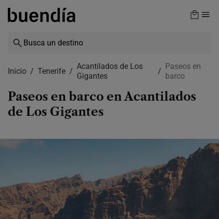
Skip
to
main
content
Acantilados de Los
Paseos en
Inicio
Tenerife
Gigantes
barco
Paseos en barco en Acantilados
de Los Gigantes