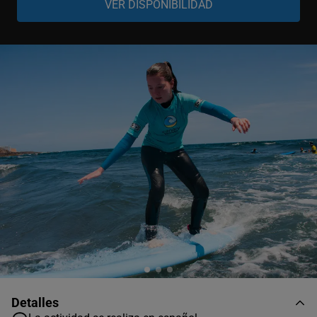
General
-
+
Clase de 1 día
General
-
+
Clase de 3 días
General
-
+
Clase 5 días
Detalles