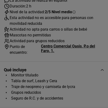
La actividad se realiza en español
Duración:
2 h
Nivel de la actividad:
2/5 Nivel medio
AGOSTO
2026
Esta actividad no es accesible para personas con
L
M
X
J
V
S
D
movilidad reducida
Actividad no apta para carros o sillas de bebé
1
2
Mascotas no permitidas
3
4
5
6
7
8
9
Actividad para grupos reducidos
Centro Comercial Oasis, P.o del
Punto de
10
11
12
13
14
15
16
Faro, 1.
encuentro:
17
18
19
20
21
22
23
24
25
26
27
28
29
30
Qué incluye
Monitor titulado
31
Tabla de surf, Leash y Cera
Horas disponibles (1)
Traje de neopreno y camiseta de lycra
Grupos reducidos
09:00
Seguro de R.C. y de accidentes