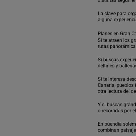
distintas según el
La clave para org
alguna experienci
Planes en Gran Ca
Si te atraen los 
rutas panorámicas
Si buscas experie
delfines y ballen
Si te interesa de
Canaria, pueblos 
otra lectura del de
Y si buscas gran
o recorridos por e
En buendía solem
combinan paisaje 