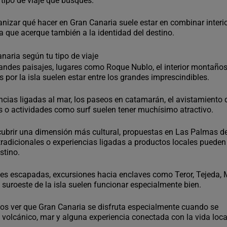
 tipo de viaje que busques.
anizar qué hacer en Gran Canaria suele estar en combinar interio
a que acerque también a la identidad del destino.
naria según tu tipo de viaje
grandes paisajes, lugares como Roque Nublo, el interior montaño
 por la isla suelen estar entre los grandes imprescindibles.
ncias ligadas al mar, los paseos en catamarán, el avistamiento 
as o actividades como surf suelen tener muchísimo atractivo.
scubrir una dimensión más cultural, propuestas en Las Palmas d
tradicionales o experiencias ligadas a productos locales pueden
stino.
des escapadas, excursiones hacia enclaves como Teror, Tejeda,
l suroeste de la isla suelen funcionar especialmente bien.
os ver que Gran Canaria se disfruta especialmente cuando se
volcánico, mar y alguna experiencia conectada con la vida loca