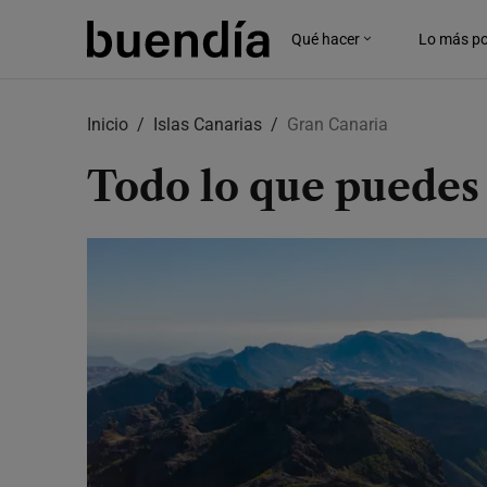
Qué hacer
Lo más po
Skip
to
Inicio
Islas Canarias
Gran Canaria
main
content
Todo lo que puedes