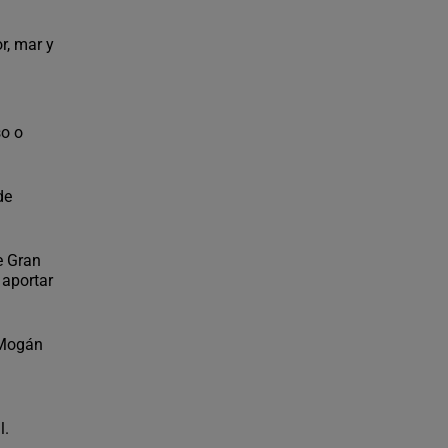
r, mar y
so o
de
e Gran
 aportar
 Mogán
l.