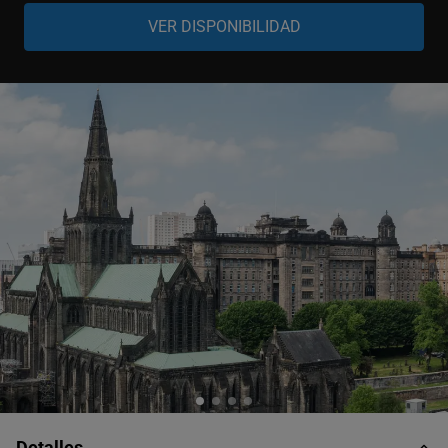
Adulto
-
+
16-64 años
Senior
-
+
65-99 años
Niño
-
+
5-15 años
Bebé
-
+
0-4 años
Detalles