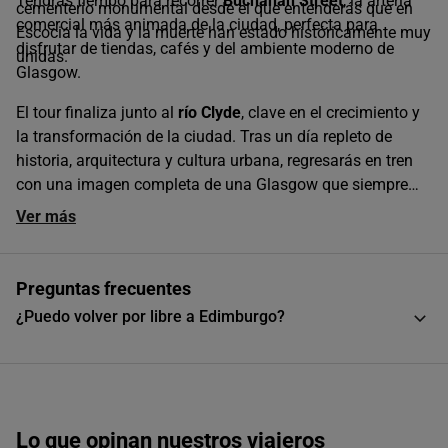
Tendrás tiempo para recorrer
Buchanan Street
, la arteria
cementerio monumental desde el que entenderás que en
comercial más animada de la ciudad, perfecta para
Escocia la vida y la muerte han estado históricamente muy
disfrutar de tiendas, cafés y del ambiente moderno de
unidas.
Glasgow.
El tour finaliza junto al
río Clyde
, clave en el crecimiento y
la transformación de la ciudad. Tras un día repleto de
historia, arquitectura y cultura urbana, regresarás en tren
con una imagen completa de una Glasgow que siempre
sorprende.
Ver más
Preguntas frecuentes
¿Puedo volver por libre a Edimburgo?
Lo que opinan nuestros viajeros