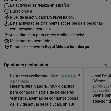
La actividad se realiza en español
Duración:
6 h
Nivel de la actividad:
1/5 Nivel bajo
AGOSTO
2026
Esta actividad es totalmente accesible para personas
L
M
X
J
V
S
D
con movilidad reducida
Actividad apta para carros o sillas de bebé
1
2
Mascotas no permitidas
Royal Mile de Edimburgo
3
4
5
6
7
8
9
Punto de encuentro:
10
11
12
13
14
15
16
Opiniones destacadas
17
18
19
20
21
22
23
24
25
26
27
28
29
30
Lauraceccaccihotmail.com
5
José De Je
Gómez
24/02/2026
31
Nuestra guía ,Sandra , muy didáctica
15/08/2024,
Aguascalien
Horas disponibles (1)
para contar la historia de los lugares
Buena pun
visitados , además de contarnos cosas
atención d
de la vida actual de la ciudad, un 10!
08:45