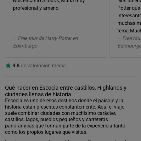
Nos encanto a todos, Maria muy
Nos ha enc
profesional y ameno
Potter que
interesant
muchas má
tema.Much
– Free tour de Harry Potter en
– Free tou
Edimburgo
Edimburg
4,8
de valoración media
Qué hacer en Escocia entre castillos, Highlands y
ciudades llenas de historia
Escocia es uno de esos destinos donde el paisaje y la
historia están presentes constantemente. Aquí el viaje
suele combinar ciudades con muchísimo carácter,
castillos, lagos, pueblos pequeños y carreteras
panorámicas que forman parte de la experiencia tanto
como los propios lugares que visitas.