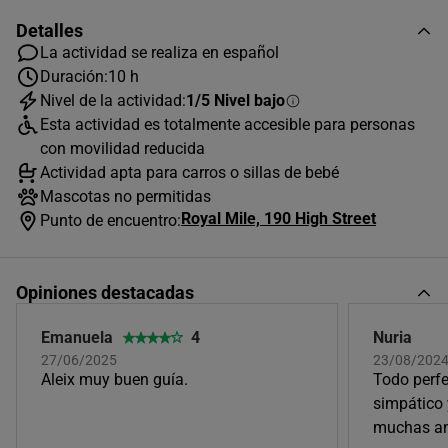
Detalles
La actividad se realiza en español
Duración:
10 h
Nivel de la actividad:
1/5 Nivel bajo
AGOSTO
2026
Esta actividad es totalmente accesible para personas
L
M
X
J
V
S
D
con movilidad reducida
Actividad apta para carros o sillas de bebé
1
2
Mascotas no permitidas
Royal Mile, 190 High Street
3
4
5
6
7
8
9
Punto de encuentro:
10
11
12
13
14
15
16
Opiniones destacadas
17
18
19
20
21
22
23
24
25
26
27
28
29
30
Emanuela
4
Nuria
27/06/2025
23/08/202
31
Aleix muy buen guía.
Todo perfe
Horas disponibles (1)
simpático 
muchas ané