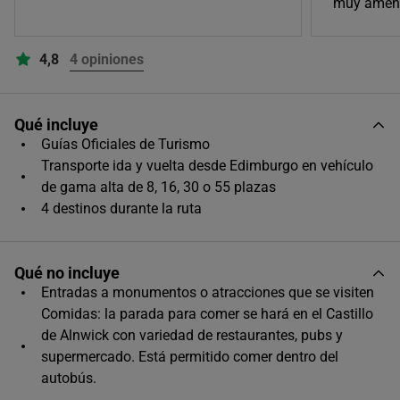
muy ameno
08:15
Único horario disponible
4,8
4 opiniones
Qué incluye
Guías Oficiales de Turismo
Transporte ida y vuelta desde Edimburgo en vehículo
de gama alta de 8, 16, 30 o 55 plazas
4 destinos durante la ruta
Qué no incluye
Entradas a monumentos o atracciones que se visiten
Comidas: la parada para comer se hará en el Castillo
de Alnwick con variedad de restaurantes, pubs y
supermercado. Está permitido comer dentro del
autobús.