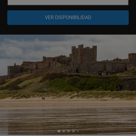
-
+
Adulto
Senior
-
+
65-99 años
Niño
-
+
5-14 años
Bebé
-
+
0-4 años