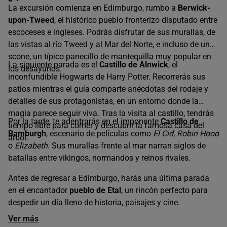
La excursión comienza en Edimburgo, rumbo a
Berwick-
upon-Tweed
, el histórico pueblo fronterizo disputado entre
escoceses e ingleses. Podrás disfrutar de sus murallas, de
las vistas al río Tweed y al Mar del Norte, e incluso de un
scone, un típico panecillo de mantequilla muy popular en
La siguiente parada es el
Castillo de Alnwick
, el
los desayunos.
inconfundible Hogwarts de Harry Potter. Recorrerás sus
patios mientras el guía comparte anécdotas del rodaje y
detalles de sus protagonistas, en un entorno donde la
magia parece seguir viva. Tras la visita al castillo, tendrás
Por la tarde, te adentrarás en el imponente
Castillo de
tiempo libre para comer y descubrir la famosa casa del
Bamburgh
, escenario de películas como
El Cid
,
Robin Hood
árbol.
o
Elizabeth
. Sus murallas frente al mar narran siglos de
batallas entre vikingos, normandos y reinos rivales.
Antes de regresar a Edimburgo, harás una última parada
en el encantador
pueblo de Etal
, un rincón perfecto para
despedir un día lleno de historia, paisajes y cine.
Ver más