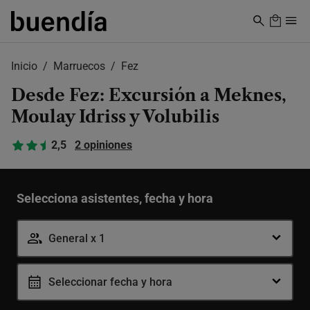
Skip
to
main
content
Inicio
Marruecos
Fez
Desde Fez: Excursión a Meknes,
Moulay Idriss y Volubilis
2,5
2 opiniones
Selecciona asistentes, fecha y hora
General
-
+
0-99 años
General x 1
Seleccionar fecha y hora