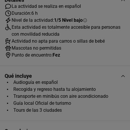
La actividad se realiza en español
Duración:
6 h
Nivel de la actividad:
1/5 Nivel bajo
AGOSTO
2026
Esta actividad es totalmente accesible para personas
L
M
X
J
V
S
D
con movilidad reducida
Actividad no apta para carros o sillas de bebé
1
2
Mascotas no permitidas
3
4
5
6
7
8
9
Punto de encuentro:
Fez
10
11
12
13
14
15
16
Qué incluye
17
18
19
20
21
22
23
Audioguía en español
24
25
26
27
28
29
30
Recogida y regreso hasta tu alojamiento
Transporte en minibús con aire acondicionado
31
Guía local Oficial de turismo
Horas disponibles (1)
Tours de las 3 ciudades
08:00