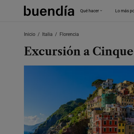
Skip
to
Qué hacer
Lo más po
main
content
Inicio
Italia
Florencia
Excursión a Cinque 