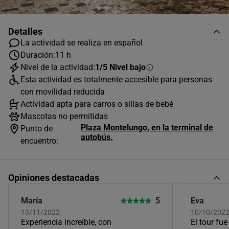
Detalles
La actividad se realiza en español
Duración:
11 h
Nivel de la actividad:
1/5 Nivel bajo
AGOSTO
2026
Esta actividad es totalmente accesible para personas
L
M
X
J
V
S
D
con movilidad reducida
Actividad apta para carros o sillas de bebé
1
2
Mascotas no permitidas
Plaza Montelungo, en la terminal de
3
4
5
6
7
8
9
Punto de
autobús.
encuentro:
10
11
12
13
14
15
16
17
18
19
20
21
22
23
Opiniones destacadas
24
25
26
27
28
29
30
María
5
Eva
31
13/11/2022
10/10/202
Horas disponibles (1)
Experiencia increíble, con
El tour fu