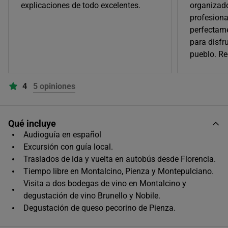
explicaciones de todo excelentes.
organizad
profesiona
07:45
perfectam
para disfru
Único horario disponible
pueblo. R
4
5 opiniones
Qué incluye
Audioguía en español
Excursión con guía local.
Traslados de ida y vuelta en autobús desde Florencia.
Tiempo libre en Montalcino, Pienza y Montepulciano.
Visita a dos bodegas de vino en Montalcino y
degustación de vino Brunello y Nobile.
Degustación de queso pecorino de Pienza.