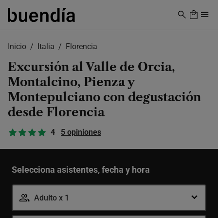
Skip
to
main
content
Inicio
Italia
Florencia
Excursión al Valle de Orcia,
Montalcino, Pienza y
Montepulciano con degustación
desde Florencia
4
5 opiniones
Selecciona asistentes, fecha y hora
Adulto x 1