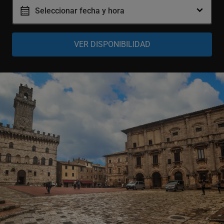
Adulto
Seleccionar fecha y hora
-
+
13-99 años
Niño
-
+
4-12 años
Bebé
-
+
0-3 años