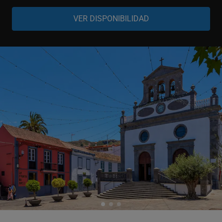
Adulto
-
+
12-99 años
Niño
-
+
2-11 años
Bebé
-
+
0-1 año