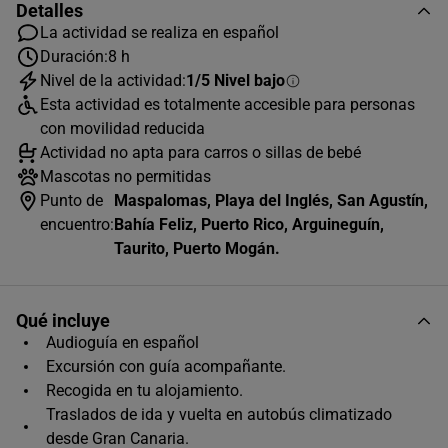
Detalles
La actividad se realiza en español
Duración:
8 h
Nivel de la actividad:
1/5 Nivel bajo
AGOSTO
2026
Esta actividad es totalmente accesible para personas
L
M
X
J
V
S
D
con movilidad reducida
Actividad no apta para carros o sillas de bebé
1
2
Mascotas no permitidas
3
4
5
6
7
8
9
Punto de
Maspalomas, Playa del Inglés, San Agustín,
encuentro:
Bahía Feliz, Puerto Rico, Arguineguín,
10
11
12
13
14
15
16
Taurito, Puerto Mogán.
17
18
19
20
21
22
23
24
25
26
27
28
29
30
Qué incluye
Audioguía en español
31
Excursión con guía acompañante.
Horas disponibles (1)
Recogida en tu alojamiento.
Traslados de ida y vuelta en autobús climatizado
10:00
desde Gran Canaria.