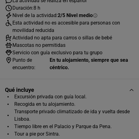
La actividad se realiza en español
Duración:
8 h
Nivel de la actividad:
2/5 Nivel medio
AGOSTO
2026
Esta actividad no es accesible para personas con
L
M
X
J
V
S
D
movilidad reducida
Actividad no apta para carros o sillas de bebé
1
2
Mascotas no permitidas
3
4
5
6
7
8
9
Servicio con guía exclusivo para tu grupo
Punto de
En tu alojamiento, siempre que sea
10
11
12
13
14
15
16
encuentro:
céntrico.
17
18
19
20
21
22
23
24
25
26
27
28
29
30
Qué incluye
Excursión privada con guía local.
31
Recogida en tu alojamiento.
Horas disponibles (1)
Transporte privado climatizado de ida y vuelta desde
Lisboa.
08:45
Tiempo libre en el Palacio y Parque da Pena.
Tour a pie por Sintra.