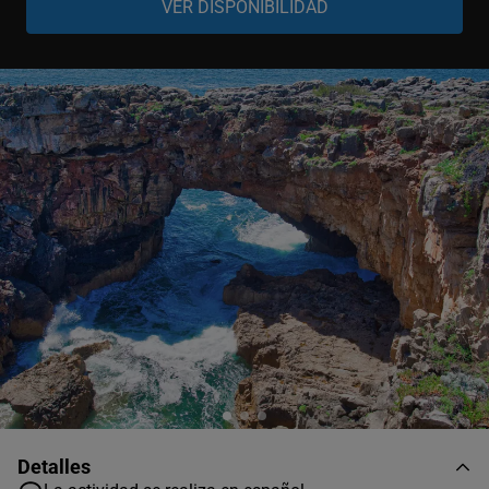
Grupo
-
+
1-3 personas
Grupo
-
+
4-6 personas
Grupo
-
+
7-8 personas
Detalles