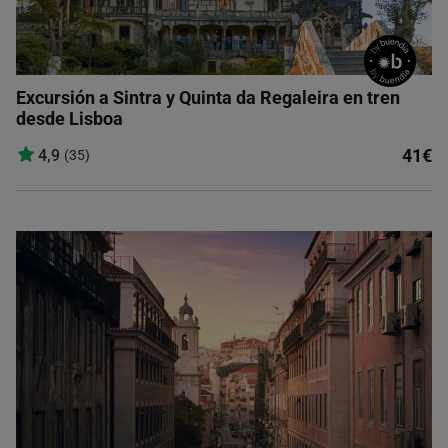
Excursión a Sintra y Quinta da Regaleira en tren
desde Lisboa
41€
4,9
(35)