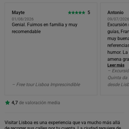
Mayte
5
Antonio
01/08/2026
09/07/202
Genial. Fuimos en familia y muy
Excursión
recomendable
guías, Fra
muy buena
referencias
humor. La
amena grac
Leer más
– Excursió
Quinta da 
– Free tour Lisboa Imprescindible
desde Lis
4,7
de valoración media
Visitar Lisboa es una experiencia que va mucho más allá
de recorrer sus calles por tu cuenta. La ciudad requiere de