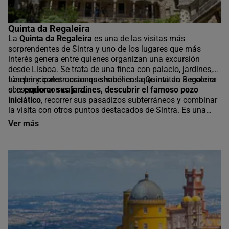
Quinta da Regaleira
La
Quinta da Regaleira
es una de las visitas más
sorprendentes de Sintra y uno de los lugares que más
interés genera entre quienes organizan una excursión
desde Lisboa. Se trata de una finca con palacio, jardines,
túneles y construcciones simbólicas que invitan a recorrer
Las principales cosas que hacer en la Quinta da Regaleira
el espacio con calma.
son
explorar sus jardines, descubrir el famoso pozo
iniciático
, recorrer sus pasadizos subterráneos y combinar
la visita con otros puntos destacados de Sintra. Es una
experiencia muy visual y diferente, que requiere cierta
Ver más
planificación por la distancia desde Lisboa y la afluencia
de visitantes.