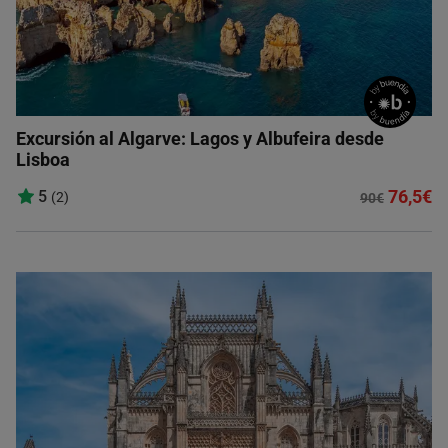
Excursión al Algarve: Lagos y Albufeira desde
Lisboa
76,5€
5
(2)
90€