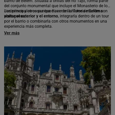
barrio de Belém. Situada a orillas del río Tajo, forma parte
del conjunto monumental que incluye el Monasterio de los
Jerónimos y otros puntos clave de la historia marítima
Las principales cosas que hacer en la Torre de Belém son
portuguesa.
visitar el exterior y el entorno
, integrarla dentro de un tour
por el barrio o combinarla con otros monumentos en una
experiencia más completa.
Ver más