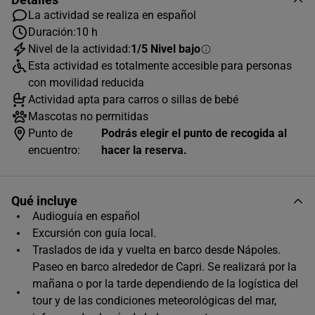
La actividad se realiza en español
Duración:
10 h
Nivel de la actividad:
1/5 Nivel bajo
Esta actividad es totalmente accesible para personas
con movilidad reducida
AGOSTO
2026
Actividad apta para carros o sillas de bebé
L
M
X
J
V
S
D
Mascotas no permitidas
Punto de
Podrás elegir el punto de recogida al
1
2
encuentro:
hacer la reserva.
3
4
5
6
7
8
9
10
11
12
13
14
15
16
Qué incluye
Audioguía en español
17
18
19
20
21
22
23
Excursión con guía local.
24
25
26
27
28
29
30
Traslados de ida y vuelta en barco desde Nápoles.
Paseo en barco alrededor de Capri. Se realizará por la
31
mañana o por la tarde dependiendo de la logística del
Horas disponibles (2)
tour y de las condiciones meteorológicas del mar,