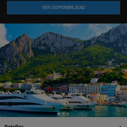
Adulto
-
+
7-99 años
Niño
-
+
3-6 años
Bebé
-
+
0-2 años
Detalles