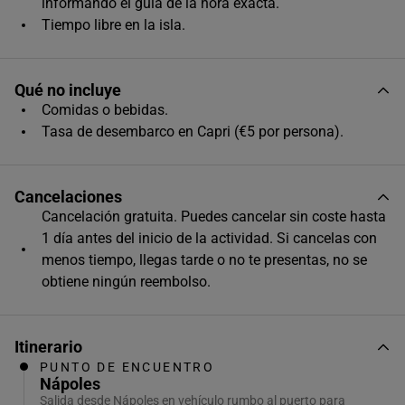
informando el guía de la hora exacta.
08:00
Tiempo libre en la isla.
08:30
Qué no incluye
Comidas o bebidas.
Tasa de desembarco en Capri (€5 por persona).
Cancelaciones
Cancelación gratuita. Puedes cancelar sin coste hasta
1 día antes del inicio de la actividad. Si cancelas con
menos tiempo, llegas tarde o no te presentas, no se
obtiene ningún reembolso.
Itinerario
PUNTO DE ENCUENTRO
Nápoles
Salida desde Nápoles en vehículo rumbo al puerto para