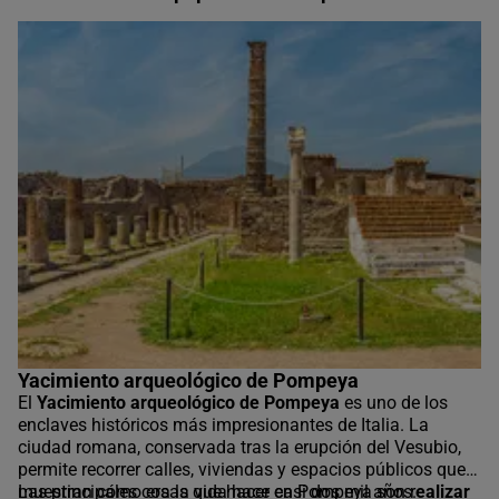
Yacimiento arqueológico de Pompeya
El
Yacimiento arqueológico de Pompeya
es uno de los
enclaves históricos más impresionantes de Italia. La
ciudad romana, conservada tras la erupción del Vesubio,
permite recorrer calles, viviendas y espacios públicos que
muestran cómo era la vida hace casi dos mil años.
Las principales cosas que hacer en Pompeya son r
ealizar