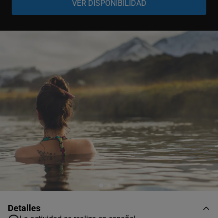
Niño
-
+
8-11 años
Detalles