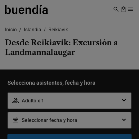
Skip
to
main
content
Inicio
Islandia
Reikiavik
Desde Reikiavik: Excursión a
Landmannalaugar
Selecciona asistentes, fecha y hora
Adulto x 1
Adulto
-
Seleccionar fecha y hora
+
12-99 años