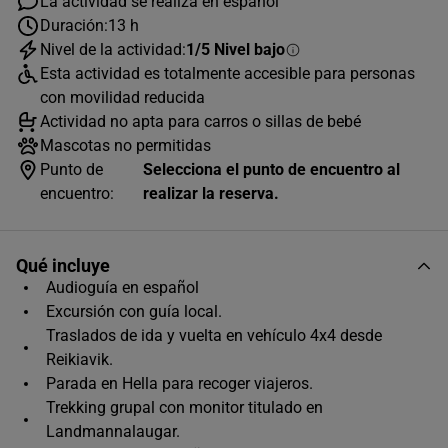
La actividad se realiza en español
Duración:
13 h
Nivel de la actividad:
1/5 Nivel bajo
AGOSTO
2026
Esta actividad es totalmente accesible para personas
L
M
X
J
V
S
D
con movilidad reducida
Actividad no apta para carros o sillas de bebé
1
2
Mascotas no permitidas
3
4
5
6
7
8
9
Punto de
Selecciona el punto de encuentro al
encuentro:
realizar la reserva.
10
11
12
13
14
15
16
17
18
19
20
21
22
23
Qué incluye
24
25
26
27
28
29
30
Audioguía en español
Excursión con guía local.
31
Traslados de ida y vuelta en vehículo 4x4 desde
Horas disponibles (1)
Reikiavik.
Parada en Hella para recoger viajeros.
07:00
Trekking grupal con monitor titulado en
Landmannalaugar.