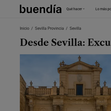
Skip
to
Qué hacer
Lo más po
main
content
Inicio
Sevilla Provincia
Sevilla
Desde Sevilla: Exc