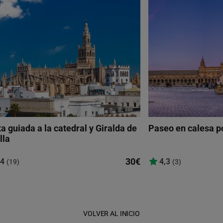
ta guiada a la catedral y Giralda de
Paseo en calesa po
lla
30€
,4
4,3
(19)
(3)
VOLVER AL INICIO