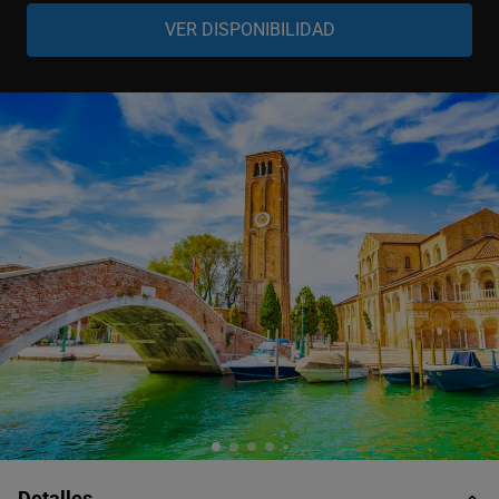
Adulto
-
+
6-99 años
Niño
-
+
3-5 años
Bebé
-
+
0-2 años
Detalles