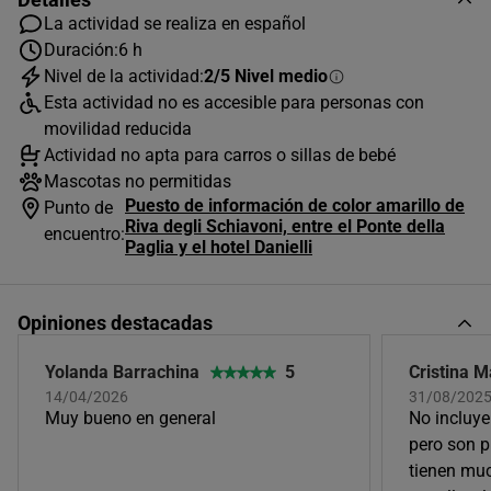
La actividad se realiza en español
Duración:
6 h
Nivel de la actividad:
2/5 Nivel medio
AGOSTO
2026
Esta actividad no es accesible para personas con
L
M
X
J
V
S
D
movilidad reducida
Actividad no apta para carros o sillas de bebé
1
2
Mascotas no permitidas
Puesto de información de color amarillo de
3
4
5
6
7
8
9
Punto de
Riva degli Schiavoni, entre el Ponte della
encuentro:
Paglia y el hotel Danielli
10
11
12
13
14
15
16
17
18
19
20
21
22
23
Opiniones destacadas
24
25
26
27
28
29
30
Yolanda Barrachina
5
Cristina M
31
14/04/2026
31/08/202
Horas disponibles (1)
Muy bueno en general
No incluye
pero son 
11:00
tienen mu