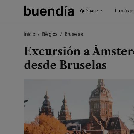
Skip
to
Qué hacer
Lo más po
main
content
Inicio
Bélgica
Bruselas
Excursión a Ámster
desde Bruselas