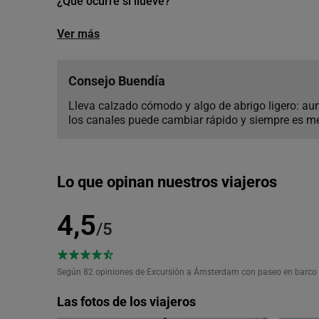
¿Qué ocurre si llueve?
Ver más
Consejo Buendía
Lleva calzado cómodo y algo de abrigo ligero: au
los canales puede cambiar rápido y siempre es mej
Lo que opinan nuestros viajeros
4,5
/5
Según 82
opiniones de Excursión a Ámsterdam con paseo en barco 
Las fotos de los viajeros