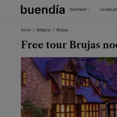
Skip
to
Qué hacer
Lo más po
main
content
Inicio
Bélgica
Brujas
Free tour Brujas n