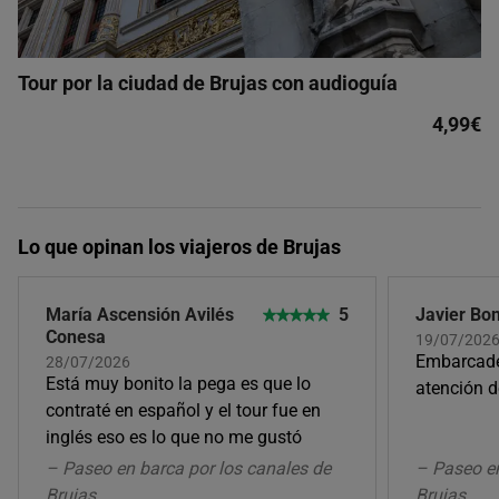
Tour por la ciudad de Brujas con audioguía
4,99€
Lo que opinan los viajeros de Brujas
María Ascensión Avilés
5
Javier Bon
Conesa
19/07/202
Embarcade
28/07/2026
Está muy bonito la pega es que lo
atención d
contraté en español y el tour fue en
inglés eso es lo que no me gustó
– Paseo en barca por los canales de
– Paseo en
Brujas
Brujas