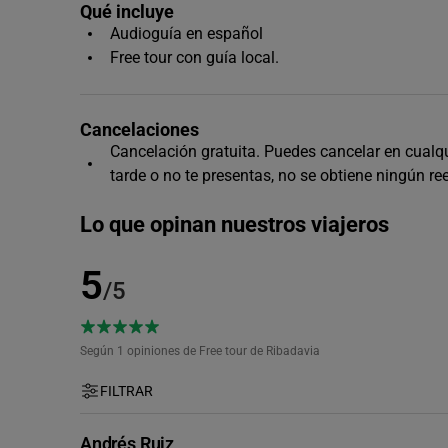
Qué incluye
Audioguía en español
Free tour con guía local.
Cancelaciones
Cancelación gratuita. Puedes cancelar en cualqui
tarde o no te presentas, no se obtiene ningún r
Lo que opinan nuestros viajeros
5
/5
Según 1
opiniones de Free tour de Ribadavia
FILTRAR
Andrés Ruiz