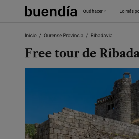
Skip
to
Qué hacer
Lo más po
main
content
Inicio
Ourense Provincia
Ribadavia
Free tour de Ribad