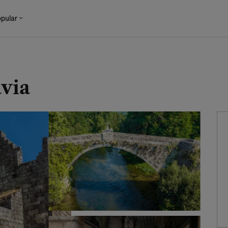
pular
avia