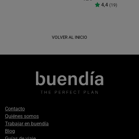
4,4
(19)
VOLVER AL INICIO
Footer
Contacto
secondary
Quiénes somos
Trabajar en buendía
Blog
Guías de viaje