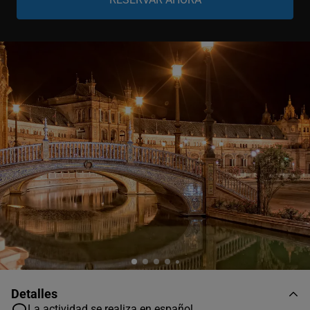
Niño
-
+
0-11 años
Detalles
La actividad se realiza en español