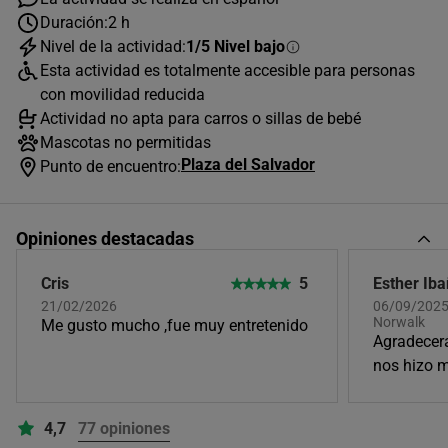
Duración:
2 h
AGOSTO
2026
Nivel de la actividad:
1/5 Nivel bajo
Esta actividad es totalmente accesible para personas
L
M
X
J
V
S
D
con movilidad reducida
Actividad no apta para carros o sillas de bebé
1
2
Mascotas no permitidas
3
4
5
6
7
8
9
Plaza del Salvador
Punto de encuentro:
10
11
12
13
14
15
16
17
18
19
20
21
22
23
Opiniones destacadas
24
25
26
27
28
29
30
Cris
5
Esther Ib
21/02/2026
06/09/2025,
31
Norwalk
Me gusto mucho ,fue muy entretenido
Horas disponibles (1)
Agradecer
nos hizo 
21:00
4,7
77 opiniones
Único horario disponible