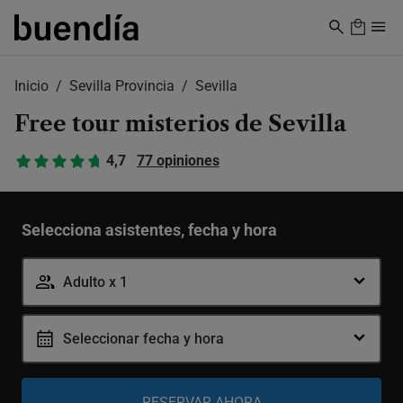
Skip
to
main
content
Inicio
Sevilla Provincia
Sevilla
Free tour misterios de Sevilla
4,7
77 opiniones
Selecciona asistentes, fecha y hora
Adulto x 1
Seleccionar fecha y hora
Adulto
-
+
12-99 años