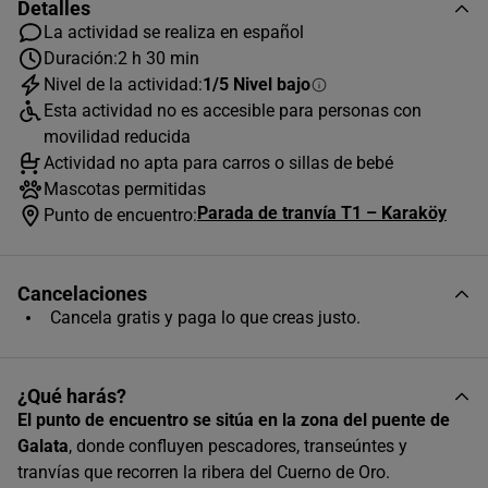
Detalles
La actividad se realiza en español
Duración:
2 h 30 min
AGOSTO
2026
Nivel de la actividad:
1/5 Nivel bajo
Esta actividad no es accesible para personas con
L
M
X
J
V
S
D
movilidad reducida
Actividad no apta para carros o sillas de bebé
1
2
Mascotas permitidas
3
4
5
6
7
8
9
Parada de tranvía T1 – Karaköy
Punto de encuentro:
10
11
12
13
14
15
16
17
18
19
20
21
22
23
Cancelaciones
Cancela gratis y paga lo que creas justo.
24
25
26
27
28
29
30
31
¿Qué harás?
Horas disponibles (1)
El punto de encuentro se sitúa en la zona del puente de
Galata
, donde confluyen pescadores, transeúntes y
14:30
tranvías que recorren la ribera del Cuerno de Oro.