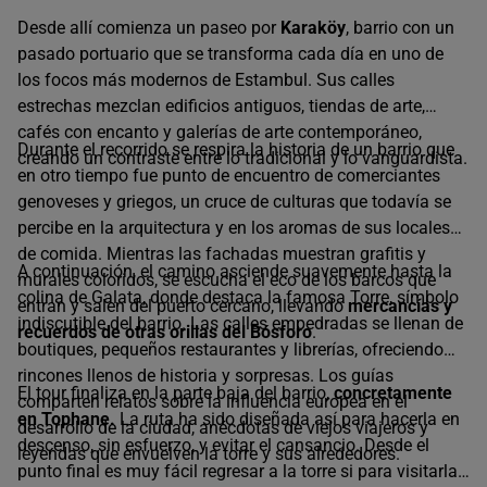
Desde allí comienza un paseo por
Karaköy
, barrio con un
Único horario disponible
pasado portuario que se transforma cada día en uno de
los focos más modernos de Estambul. Sus calles
estrechas mezclan edificios antiguos, tiendas de arte,
cafés con encanto y galerías de arte contemporáneo,
Durante el recorrido se respira la historia de un barrio que
creando un contraste entre lo tradicional y lo vanguardista.
en otro tiempo fue punto de encuentro de comerciantes
genoveses y griegos, un cruce de culturas que todavía se
percibe en la arquitectura y en los aromas de sus locales
de comida. Mientras las fachadas muestran grafitis y
A continuación, el camino asciende suavemente hasta la
murales coloridos, se escucha el eco de los barcos que
colina de Galata, donde destaca la famosa Torre, símbolo
entran y salen del puerto cercano, llevando
mercancías y
indiscutible del barrio. Las calles empedradas se llenan de
recuerdos de otras orillas del Bósforo
.
boutiques, pequeños restaurantes y librerías, ofreciendo
rincones llenos de historia y sorpresas. Los guías
El tour finaliza en la parte baja del barrio,
concretamente
comparten relatos sobre la influencia europea en el
en Tophane.
La ruta ha sido diseñada así para hacerla en
desarrollo de la ciudad, anécdotas de viejos viajeros y
descenso, sin esfuerzo, y evitar el cansancio. Desde el
leyendas que envuelven la torre y sus alrededores.
punto final es muy fácil regresar a la torre si para visitarla