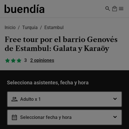
Skip
to
main
content
Inicio
Turquía
Estambul
Free tour por el barrio Genovés
de Estambul: Galata y Karaöy
3
2 opiniones
Selecciona asistentes, fecha y hora
Adulto x 1
Adulto
-
+
Seleccionar fecha y hora
12-99 años