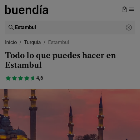
Skip
to
main
content
Inicio
Turquía
Estambul
Todo lo que puedes hacer en
Estambul
4,6