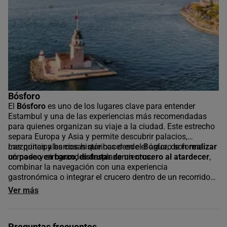
Bósforo
El
Bósforo
es uno de los lugares clave para entender
Estambul y una de las experiencias más recomendadas
para quienes organizan su viaje a la ciudad. Este estrecho
separa Europa y Asia y permite descubrir palacios,
mezquitas y barrios históricos desde el agua, de forma
Las principales cosas que hacer en el Bósforo son
realizar
cómoda y sin grandes desplazamientos.
un paseo en barco, disfrutar de un crucero al atardecer
,
combinar la navegación con una experiencia
gastronómica o integrar el crucero dentro de un recorrido
más amplio por la ciudad. Es una actividad muy flexible,
Ver más
válida tanto para una primera visita como para viajeros
que buscan algo diferente.
Preguntas frecuentes