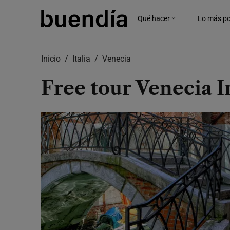
Skip
to
Qué hacer
Lo más po
main
content
Inicio
Italia
Venecia
Free tour Venecia 