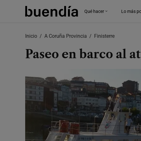
Skip
to
Qué hacer
Lo más po
main
content
Inicio
A Coruña Provincia
Finisterre
Paseo en barco al a