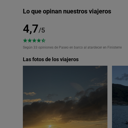
Lo que opinan nuestros viajeros
4,7
/5
Según 33
opiniones de Paseo en barco al atardecer en Finisterre
Las fotos de los viajeros