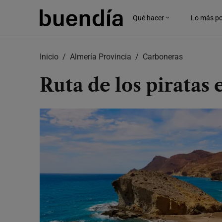
Skip
to
Qué hacer
Lo más po
main
content
Inicio
Almería Provincia
Carboneras
Ruta de los piratas