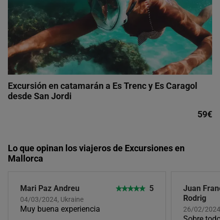
Excursión en catamarán a Es Trenc y Es Caragol
desde San Jordi
59€
Lo que opinan los viajeros de Excursiones en
Mallorca
Mari Paz Andreu
5
Juan Fran
Rodrig
04/03/2024, Ukraine
Muy buena experiencia
26/02/2024
Sobre todo