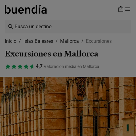
Skip
to
main
content
Inicio
Islas Baleares
Mallorca
Excursiones
Excursiones en Mallorca
4,7
Valoración media en Mallorca