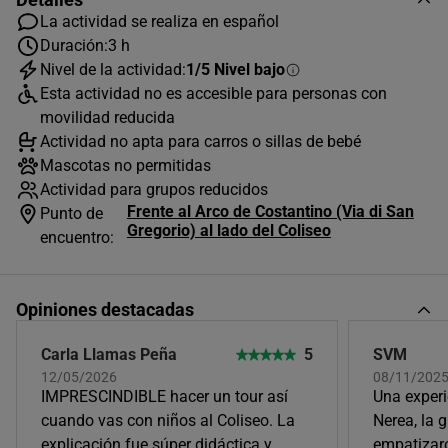
La actividad se realiza en español
Duración:
3 h
Nivel de la actividad:
1/5 Nivel bajo
AGOSTO
2026
Esta actividad no es accesible para personas con
L
M
X
J
V
S
D
movilidad reducida
Actividad no apta para carros o sillas de bebé
1
2
Mascotas no permitidas
3
4
5
6
7
8
9
Actividad para grupos reducidos
Frente al Arco de Costantino (Via di San
Punto de
10
11
12
13
14
15
16
Gregorio) al lado del Coliseo
encuentro:
17
18
19
20
21
22
23
24
25
26
27
28
29
30
Opiniones destacadas
31
Carla Llamas Peña
5
SVM
Horas disponibles (1)
12/05/2026
08/11/202
IMPRESCINDIBLE hacer un tour así
Una experi
cuando vas con niños al Coliseo. La
Nerea, la 
15:30
explicación fue súper didáctica y
empatizaro