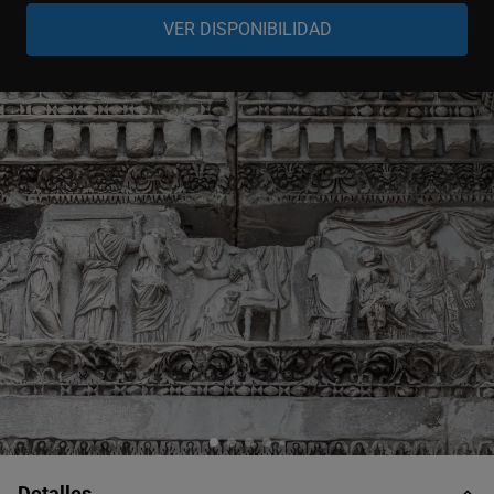
Adulto
-
+
18-99 años
Niño
-
+
4-17 años
Bebé
-
+
0-3 años
Detalles