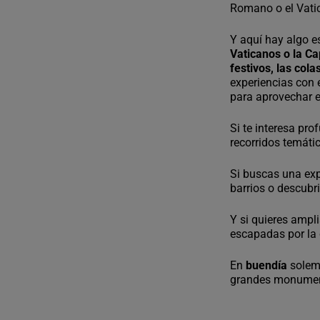
Romano o el Vatic
Y aquí hay algo 
Vaticanos o la Ca
festivos, las col
experiencias con e
para aprovechar e
Si te interesa prof
recorridos temát
Si buscas una ex
barrios o descubr
Y si quieres ampl
escapadas por la
En
buendía
solem
grandes monument