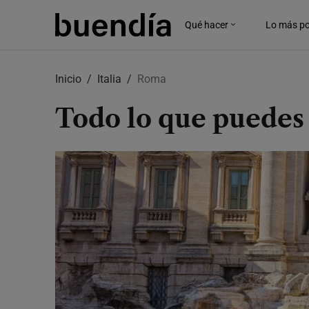
Qué hacer
Lo más po
Skip
to
Inicio
Italia
Roma
main
content
Todo lo que puedes