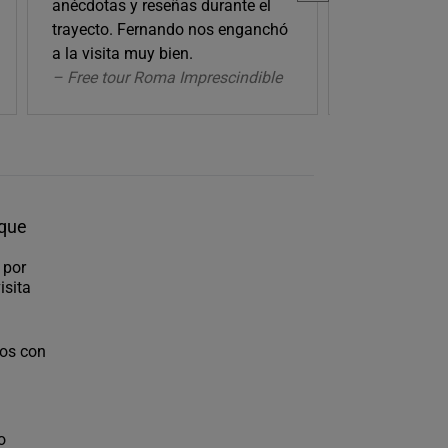
anécdotas y reseñas durante el
trayecto. Fernando nos enganchó
a la visita muy bien.
– Free tour Roma Imprescindible
– Free tour T
 que
 por
isita
nos con
o