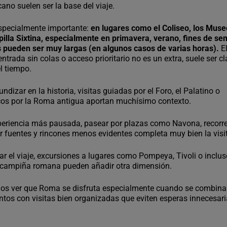
ano suelen ser la base del viaje.
especialmente importante:
en lugares como el Coliseo, los Mus
pilla Sixtina, especialmente en primavera, verano, fines de s
as pueden ser muy largas (en algunos casos de varias horas).
E
ntrada sin colas o acceso prioritario no es un extra, suele ser c
l tiempo.
undizar en la historia, visitas guiadas por el Foro, el Palatino o
icos por la Roma antigua aportan muchísimo contexto.
periencia más pausada, pasear por plazas como Navona, recorre
ir fuentes y rincones menos evidentes completa muy bien la visi
iar el viaje, excursiones a lugares como Pompeya, Tivoli o inclu
 campiña romana pueden añadir otra dimensión.
os ver que Roma se disfruta especialmente cuando se combin
os con visitas bien organizadas que eviten esperas innecesari