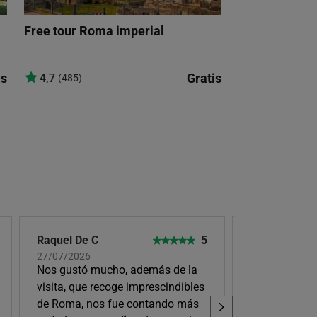
Free tour Roma imperial
is
Gratis
4,7
(485)
Raquel De C
5
Viviana
27/07/2026
26/07/2026
Nos gustó mucho, además de la
Nerea fue cla
visita, que recoge imprescindibles
de Roma, nos fue contando más