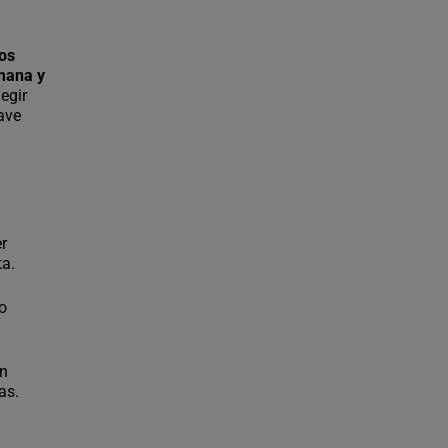
eos
emana y
legir
lave
r
ta.
so
an
as.