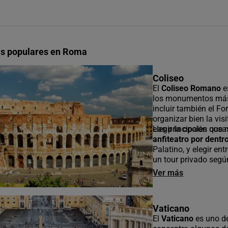
ás populares en Roma
Coliseo
El
Coliseo Romano
e
los monumentos más 
incluir también el F
organizar bien la vis
elegir la opción que 
Las principales cosa
anfiteatro por dentr
Palatino, y elegir en
un tour privado según 
Ver más
Vaticano
El
Vaticano
es uno de