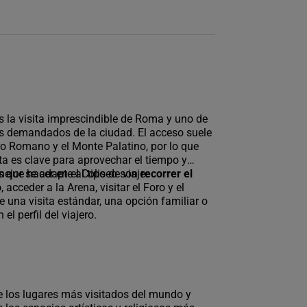
s la visita imprescindible de Roma y uno de
demandados de la ciudad. El acceso suele
oro Romano y el Monte Palatino, por lo que
ita es clave para aprovechar el tiempo y
mejor se adapte al tipo de viaje.
s que hacer en el Coliseo son
recorrer el
o
, acceder a la Arena, visitar el Foro y el
tre una visita estándar, una opción familiar o
el perfil del viajero.
 los lugares más visitados del mundo y