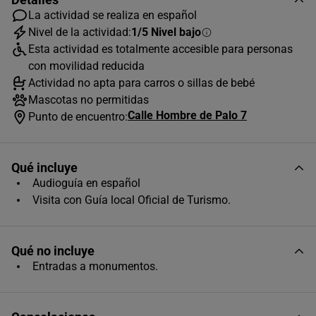
La actividad se realiza en español
Nivel de la actividad:
1/5 Nivel bajo
Esta actividad es totalmente accesible para personas
AGOSTO
2026
con movilidad reducida
L
M
X
J
V
S
D
Actividad no apta para carros o sillas de bebé
Mascotas no permitidas
1
2
Calle Hombre de Palo 7
Punto de encuentro:
3
4
5
6
7
8
9
10
11
12
13
14
15
16
Qué incluye
Audioguía en español
17
18
19
20
21
22
23
Visita con Guía local Oficial de Turismo.
24
25
26
27
28
29
30
31
Qué no incluye
Horas disponibles (1)
Entradas a monumentos.
12:00