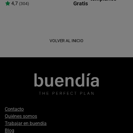
Gratis
4,7
(304)
VOLVER AL INICIO
Footer
Contacto
secondary
Quiénes somos
Trabajar en buendía
Blog