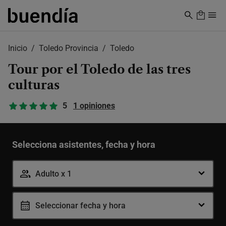
Skip
to
main
content
Inicio
Toledo Provincia
Toledo
Tour por el Toledo de las tres
culturas
5
1 opiniones
Selecciona asistentes, fecha y hora
Adulto x 1
Adulto
-
+
Seleccionar fecha y hora
10-99 años