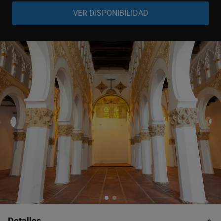
Niño
-
+
0-9 años
Detalles