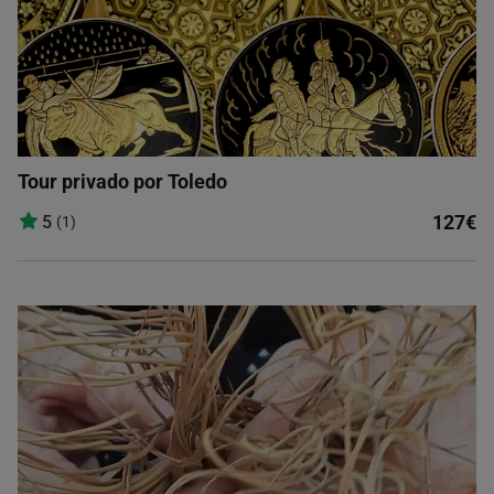
Tour privado por Toledo
127€
5
(1)