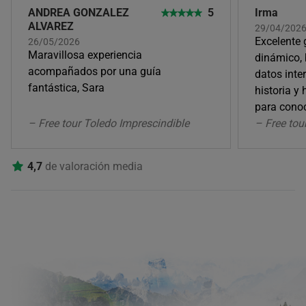
ANDREA GONZALEZ
5
Irma
ALVAREZ
29/04/202
Excelente 
26/05/2026
Maravillosa experiencia
dinámico, 
acompañados por una guía
datos inte
fantástica, Sara
historia y 
para conoc
– Free tour Toledo Imprescindible
– Free to
4,7
de valoración media