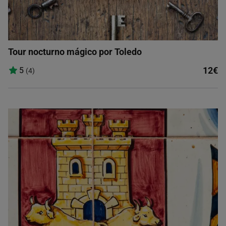
Tour nocturno mágico por Toledo
12€
5
(4)