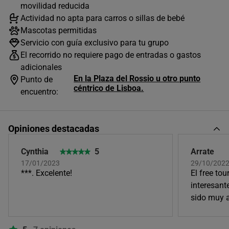
movilidad reducida
3
4
5
6
7
8
9
Actividad no apta para carros o sillas de bebé
10
11
12
13
14
15
16
Mascotas permitidas
Servicio con guía exclusivo para tu grupo
17
18
19
20
21
22
23
El recorrido no requiere pago de entradas o gastos
adicionales
24
25
26
27
28
29
30
En la Plaza del Rossio u otro punto
Punto de
31
céntrico de Lisboa.
encuentro:
Horas disponibles (6)
Opiniones destacadas
09:00
Cynthia
5
Arrate
17/01/2023
29/10/202
10:00
***. Excelente!
El free to
interesant
sido muy a
11:00