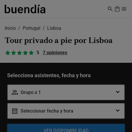
Skip
to
main
content
Inicio
Portugal
Lisboa
Tour privado a pie por Lisboa
5
7 opiniones
Selecciona asistentes, fecha y hora
Grupo x 1
Seleccionar fecha y hora