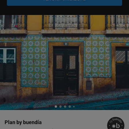
Grupo
-
+
1-10 persnas
Grupo
-
+
11-15 personas
Grupo
-
+
16-20 personas
Grupo
-
+
21-50 personas
Plan by buendía