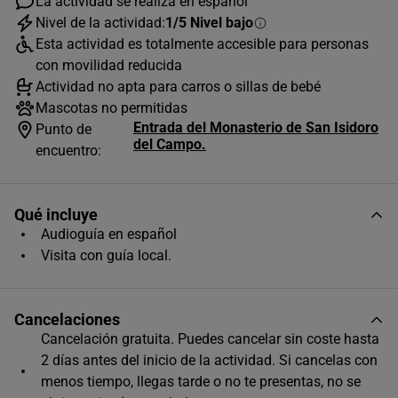
La actividad se realiza en español
1
2
Nivel de la actividad:
1/5 Nivel bajo
Esta actividad es totalmente accesible para personas
3
4
5
6
7
8
9
con movilidad reducida
10
11
12
13
14
15
16
Actividad no apta para carros o sillas de bebé
Mascotas no permitidas
17
18
19
20
21
22
23
Entrada del Monasterio de San Isidoro
Punto de
del Campo.
24
25
26
27
28
29
30
encuentro:
31
Qué incluye
Disponibilidad en fechas futuras
Audioguía en español
Avanza por el calendario hasta encontrar
Visita con guía local.
disponibilidad
Cancelaciones
Cancelación gratuita. Puedes cancelar sin coste hasta
2 días antes del inicio de la actividad. Si cancelas con
menos tiempo, llegas tarde o no te presentas, no se