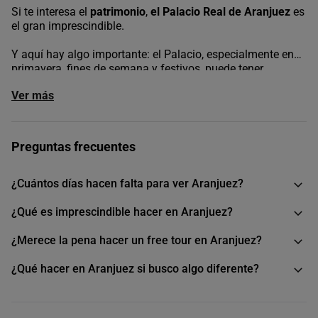
Si te interesa el
patrimonio
,
el Palacio Real de Aranjuez
es
el gran imprescindible.
Y aquí hay algo importante: el Palacio, especialmente en
primavera, fines de semana y festivos, puede tener
bastante afluencia. Elegir visitas con entrada incluida o
Ver más
planificar bien el horario suele ayudarte a aprovechar
mejor la experiencia.
Si quieres seguir explorando, recorridos por
los jardines de
Preguntas frecuentes
Aranjuez o visitas guiadas por el entorno
permiten
entender mejor la relación entre naturaleza y arquitectura
en este destino.
¿Cuántos días hacen falta para ver Aranjuez?
Si te apetece
algo diferente
, propuestas como
tours de
¿Qué es imprescindible hacer en Aranjuez?
misterios y leyendas
aportan una perspectiva más
narrativa.
¿Merece la pena hacer un free tour en Aranjuez?
En
buendía
solemos ver que Aranjuez se disfruta
¿Qué hacer en Aranjuez si busco algo diferente?
especialmente cuando se combina la visita al Palacio con
tiempo para pasear sin prisa por sus jardines.