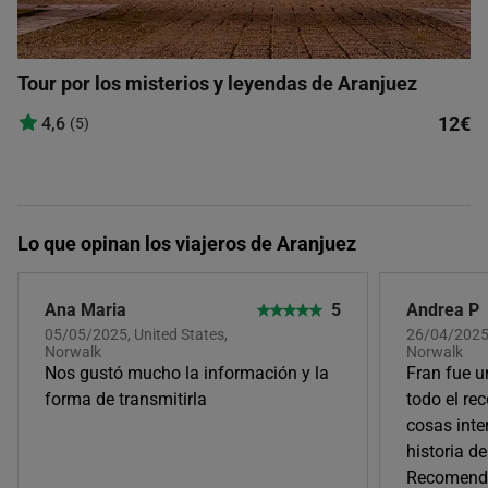
Tour por los misterios y leyendas de Aranjuez
12€
4,6
(5)
Lo que opinan los viajeros de Aranjuez
Ana Maria
5
Andrea P
05/05/2025, United States,
26/04/2025,
Norwalk
Norwalk
Nos gustó mucho la información y la
Fran fue u
forma de transmitirla
todo el re
cosas inte
historia d
Recomend