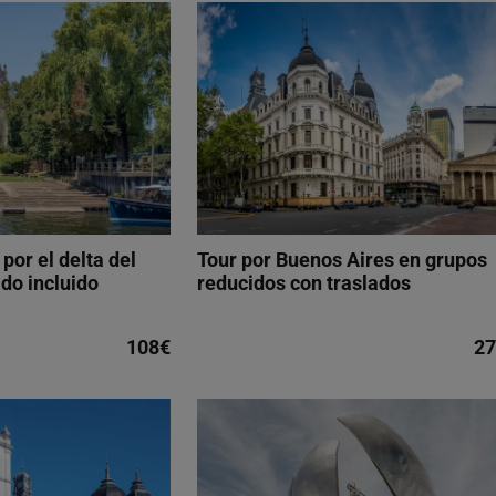
por el delta del
Tour por Buenos Aires en grupos
ado incluido
reducidos con traslados
108€
27