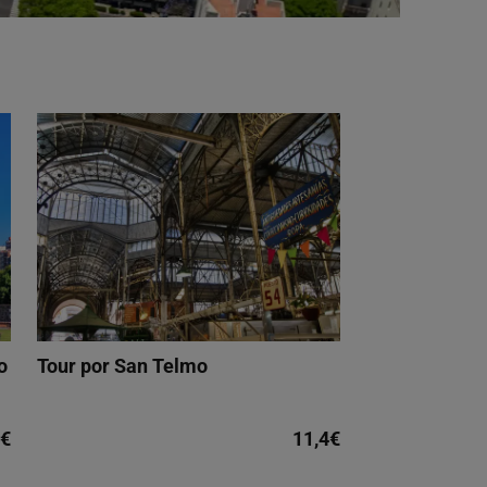
o
Tour por San Telmo
5€
11,4€