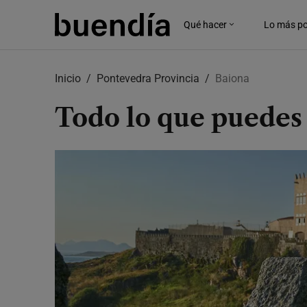
Qué hacer
Lo más po
Skip
to
Inicio
Pontevedra Provincia
Baiona
main
content
Todo lo que puedes