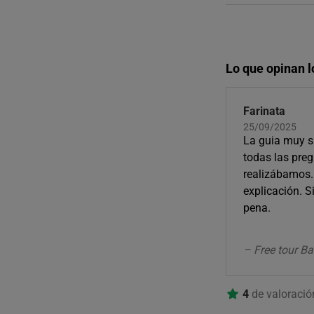
Lo que opinan l
Farinata
25/09/2025
La guia muy s
todas las preg
realizábamos. 
explicación. 
pena.
– Free tour B
4
de valoraci