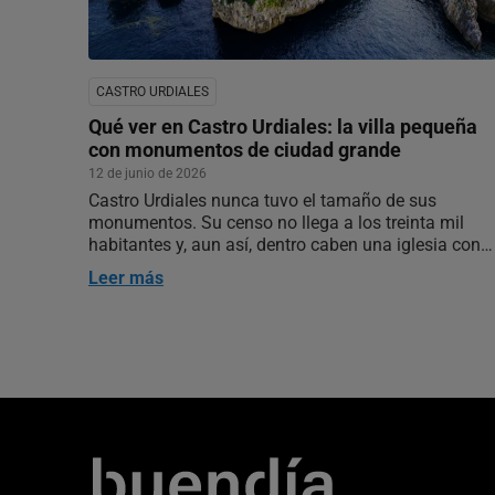
CASTRO URDIALES
Qué ver en Castro Urdiales: la villa pequeña
con monumentos de ciudad grande
12 de junio de 2026
Castro Urdiales nunca tuvo el tamaño de sus
monumentos. Su censo no llega a los treinta mil
habitantes y, aun así, dentro caben una iglesia con
proporciones de catedral, una colonia romana
Leer más
enterrada bajo las calles y, a un cuarto de hora a pie,
un cargadero de mineral en…