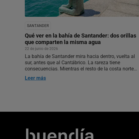
SANTANDER
Qué ver en la bahía de Santander: dos orillas
que comparten la misma agua
22 de junio de 2026
La bahía de Santander mira hacia dentro, vuelta al
sur, antes que al Cantábrico. La rareza tiene
consecuencias. Mientras el resto de la costa norte
encara el mar abierto, Santander creció hacia un
Leer más
agua mansa, abrigada del océano por una barra de
arena y dunas, El Puntal, que…