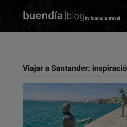
by buendia.travel
Skip
to
main
content
Viajar a
Santander
: inspiraci