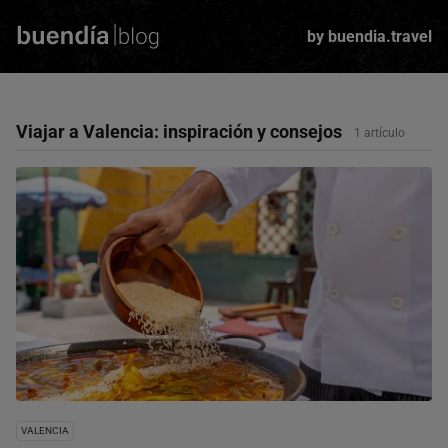
Skip
to
by buendia.travel
main
content
Viajar a
Valencia
: inspiración y consejos
1 artículo
VALENCIA