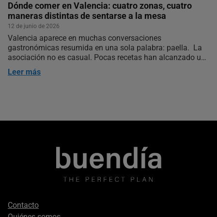
Dónde comer en Valencia: cuatro zonas, cuatro
maneras distintas de sentarse a la mesa
12 de junio de 2026
Valencia aparece en muchas conversaciones
gastronómicas resumida en una sola palabra: paella. La
asociación no es casual. Pocas recetas han alcanzado un
nivel de reconocimiento tan alto dentro y fuera de España
Leer más
y el arroz forma parte de la identidad de la ciudad y del…
Footer
Contacto
secondary
Quiénes somos