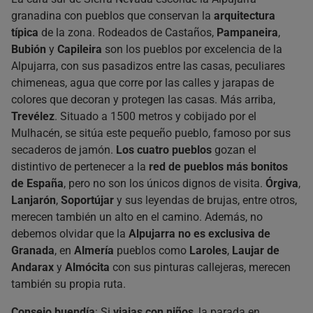
granadina con pueblos que conservan la
arquitectura
típica
de la zona. Rodeados de Castaños,
Pampaneira
,
Bubión
y
Capileira
son los pueblos por excelencia de la
Alpujarra, con sus pasadizos entre las casas, peculiares
chimeneas, agua que corre por las calles y jarapas de
colores que decoran y protegen las casas. Más arriba,
Trevélez
. Situado a 1500 metros y cobijado por el
Mulhacén, se sitúa este pequeño pueblo, famoso por sus
secaderos de jamón.
Los cuatro pueblos
gozan el
distintivo de pertenecer a la
red de pueblos más bonitos
de España
, pero no son los únicos dignos de visita.
Órgiva
,
Lanjarón
,
Soportújar
y sus leyendas de brujas, entre otros,
merecen también un alto en el camino. Además, no
debemos olvidar que la
Alpujarra no es exclusiva de
Granada
, en
Almería
pueblos como
Laroles
,
Laujar de
Andarax
y
Almócita
con sus pinturas callejeras, merecen
también su propia ruta.
Consejo buendía
: Si
viajas con niños
, la parada en