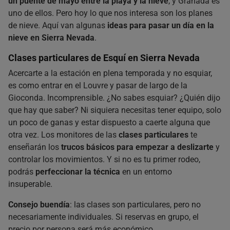
un puente de mayo entre la playa y la nieve
, y Granada es
uno de ellos. Pero hoy lo que nos interesa son los planes
de nieve. Aquí van algunas
ideas para pasar un día en la
nieve en Sierra Nevada
.
Clases particulares de Esquí en Sierra Nevada
Acercarte a la estación en plena temporada y no esquiar,
es como entrar en el Louvre y pasar de largo de la
Gioconda. Incomprensible. ¿No sabes esquiar? ¿Quién dijo
que hay que saber? Ni siquiera necesitas tener equipo, solo
un poco de ganas y estar dispuesto a caerte alguna que
otra vez. Los monitores de las
clases particulares
te
enseñarán los
trucos básicos para empezar a deslizarte
y
controlar los movimientos. Y si no es tu primer rodeo,
podrás
perfeccionar la técnica
en un entorno
insuperable.
Consejo buendía
: las clases son particulares, pero no
necesariamente individuales. Si reservas en grupo, el
precio por persona será más económico.