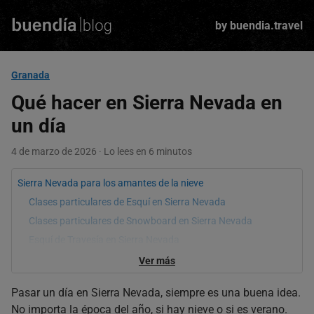
Skip
to
by buendia.travel
main
content
Granada
Qué hacer en Sierra Nevada en
un día
4 de marzo de 2026 · Lo lees en 6 minutos
Sierra Nevada para los amantes de la nieve
Clases particulares de Esquí en Sierra Nevada
Clases particulares de Snowboard en Sierra Nevada
Esquí de Travesía en Sierra Nevada
Raquetas por Sierra Nevada
Ver más
Planes en Sierra Nevada cuando no hay nieve
Pasar un día en Sierra Nevada, siempre es una buena idea.
Senderismo en Sierra Nevada
No importa la época del año, si hay nieve o si es verano.