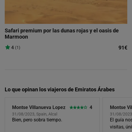
Safari premium por las dunas rojas y el oasis de
Marmoon
91€
4
(1)
Lo que opinan los viajeros de Emiratos Árabes
Montse Villanueva Lopez
4
Montse Vi
31/08/2023, Spain, Alcal
31/08/2023,
Bien, pero sobra tiempo.
El guía no
visitas, ú