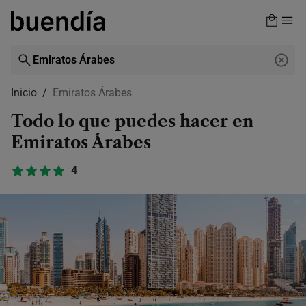
Skip
to
main
content
Inicio
Emiratos Árabes
Todo lo que puedes hacer en
Emiratos Árabes
4